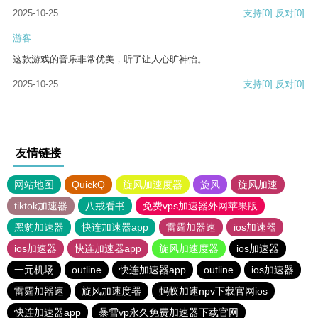
2025-10-25
支持
[0]
反对
[0]
游客
这款游戏的音乐非常优美，听了让人心旷神怡。
2025-10-25
支持
[0]
反对
[0]
友情链接
网站地图
QuickQ
旋风加速度器
旋风
旋风加速
tiktok加速器
八戒看书
免费vps加速器外网苹果版
黑豹加速器
快连加速器app
雷霆加器速
ios加速器
ios加速器
快连加速器app
旋风加速度器
ios加速器
一元机场
outline
快连加速器app
outline
ios加速器
雷霆加器速
旋风加速度器
蚂蚁加速npv下载官网ios
快连加速器app
暴雪vp永久免费加速器下载官网