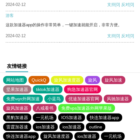
2024-02-12
支持
[0]
反对
[0]
游客
这款加速器app的操作非常简单，一键加速就能开启，非常方便。
2024-02-12
支持
[0]
反对
[0]
友情链接
网站地图
QuickQ
旋风加速度器
旋风
旋风加速
坚果加速器
tiktok加速器
狗急加速器官网
免费vqn外网加速
小蓝鸟
优途加速器官网
风驰加速器
旋风加速器
八戒看书
免费vps加速器外网苹果版
黑豹加速器
一元机场
IOS加速器
快连加速器app
雷霆加器速
ios加速器
ios加速器
outline
快连加速器app
旋风加速度器
ios加速器
一元机场