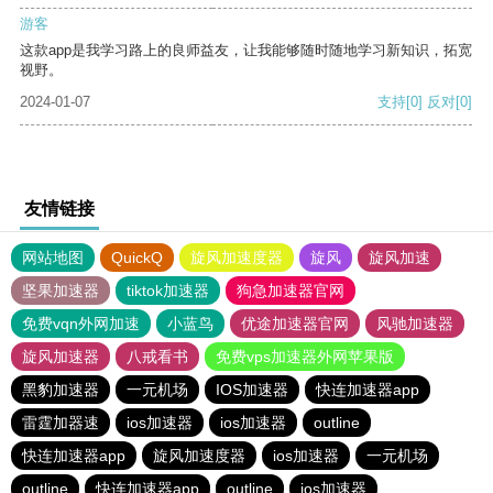
游客
这款app是我学习路上的良师益友，让我能够随时随地学习新知识，拓宽
视野。
2024-01-07
支持
[0]
反对
[0]
友情链接
网站地图
QuickQ
旋风加速度器
旋风
旋风加速
坚果加速器
tiktok加速器
狗急加速器官网
免费vqn外网加速
小蓝鸟
优途加速器官网
风驰加速器
旋风加速器
八戒看书
免费vps加速器外网苹果版
黑豹加速器
一元机场
IOS加速器
快连加速器app
雷霆加器速
ios加速器
ios加速器
outline
快连加速器app
旋风加速度器
ios加速器
一元机场
outline
快连加速器app
outline
ios加速器