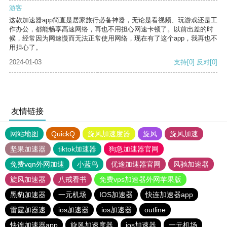
游客
这款加速器app简直是居家旅行必备神器，无论是看视频、玩游戏还是工
作办公，都能畅享高速网络，再也不用担心网速卡顿了。以前出差的时
候，经常因为网速慢而无法正常使用网络，现在有了这个app，我再也不
用担心了。
2024-01-03
支持
[0]
反对
[0]
友情链接
网站地图
QuickQ
旋风加速度器
旋风
旋风加速
坚果加速器
tiktok加速器
狗急加速器官网
免费vqn外网加速
小蓝鸟
优途加速器官网
风驰加速器
旋风加速器
八戒看书
免费vps加速器外网苹果版
黑豹加速器
一元机场
IOS加速器
快连加速器app
雷霆加器速
ios加速器
ios加速器
outline
快连加速器app
旋风加速度器
ios加速器
一元机场