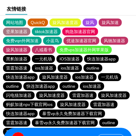
友情链接
网站地图
QuickQ
旋风加速度器
旋风
旋风加速
坚果加速器
tiktok加速器
狗急加速器官网
免费vqn外网加速
小蓝鸟
优途加速器官网
风驰加速器
旋风加速器
八戒看书
免费vps加速器外网苹果版
黑豹加速器
一元机场
IOS加速器
快连加速器app
雷霆加器速
ios加速器
ios加速器
outline
快连加速器app
旋风加速度器
ios加速器
一元机场
outline
快连加速器app
outline
ios加速器
闪电猫加速器
旋风加速度器
雷霆加器速
旋风加速度器
蚂蚁加速npv下载官网ios
旋风加速度器
雷霆加器速
快连加速器app
暴雪vp永久免费加速器下载官网
雷霆加器速
暴雪vp永久免费加速器下载官网
outline
极光加速器
hammer加速器
黑洞加速