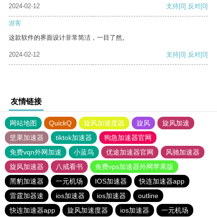
2024-02-12
支持
[0]
反对
[0]
游客
这款软件的界面设计非常简洁，一目了然。
2024-02-12
支持
[0]
反对
[0]
友情链接
网站地图
QuickQ
旋风加速度器
旋风
旋风加速
坚果加速器
tiktok加速器
狗急加速器官网
免费vqn外网加速
小蓝鸟
优途加速器官网
风驰加速器
旋风加速器
八戒看书
免费vps加速器外网苹果版
黑豹加速器
一元机场
IOS加速器
快连加速器app
雷霆加器速
ios加速器
ios加速器
outline
快连加速器app
旋风加速度器
ios加速器
一元机场