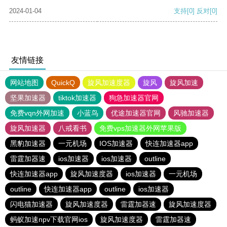
2024-01-04
支持
[0]
反对
[0]
友情链接
网站地图
QuickQ
旋风加速度器
旋风
旋风加速
坚果加速器
tiktok加速器
狗急加速器官网
免费vqn外网加速
小蓝鸟
优途加速器官网
风驰加速器
旋风加速器
八戒看书
免费vps加速器外网苹果版
黑豹加速器
一元机场
IOS加速器
快连加速器app
雷霆加器速
ios加速器
ios加速器
outline
快连加速器app
旋风加速度器
ios加速器
一元机场
outline
快连加速器app
outline
ios加速器
闪电猫加速器
旋风加速度器
雷霆加器速
旋风加速度器
蚂蚁加速npv下载官网ios
旋风加速度器
雷霆加器速