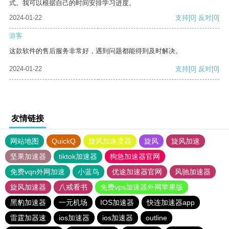
式。我可以根据自己的时间安排学习进度。
2024-01-22
支持
[0]
反对
[0]
游客
这款软件的售后服务非常好，遇到问题都能得到及时解决。
2024-01-22
支持
[0]
反对
[0]
友情链接
网站地图
QuickQ
旋风加速度器
旋风
旋风加速
坚果加速器
tiktok加速器
狗急加速器官网
免费vqn外网加速
小蓝鸟
优途加速器官网
风驰加速器
旋风加速器
八戒看书
免费vps加速器外网苹果版
黑豹加速器
一元机场
IOS加速器
快连加速器app
雷霆加器速
ios加速器
ios加速器
outline