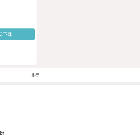
PC下载
排行
份。