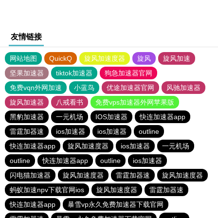
友情链接
网站地图
QuickQ
旋风加速度器
旋风
旋风加速
坚果加速器
tiktok加速器
狗急加速器官网
免费vqn外网加速
小蓝鸟
优途加速器官网
风驰加速器
旋风加速器
八戒看书
免费vps加速器外网苹果版
黑豹加速器
一元机场
IOS加速器
快连加速器app
雷霆加器速
ios加速器
ios加速器
outline
快连加速器app
旋风加速度器
ios加速器
一元机场
outline
快连加速器app
outline
ios加速器
闪电猫加速器
旋风加速度器
雷霆加器速
旋风加速度器
蚂蚁加速npv下载官网ios
旋风加速度器
雷霆加器速
快连加速器app
暴雪vp永久免费加速器下载官网