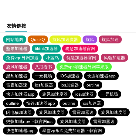
友情链接
网站地图
QuickQ
旋风加速度器
旋风
旋风加速
坚果加速器
tiktok加速器
狗急加速器官网
免费vqn外网加速
小蓝鸟
优途加速器官网
风驰加速器
旋风加速器
八戒看书
免费vps加速器外网苹果版
黑豹加速器
一元机场
IOS加速器
快连加速器app
雷霆加器速
ios加速器
ios加速器
outline
快连加速器app
旋风加速度器
ios加速器
一元机场
outline
快连加速器app
outline
ios加速器
闪电猫加速器
旋风加速度器
雷霆加器速
旋风加速度器
蚂蚁加速npv下载官网ios
旋风加速度器
雷霆加器速
快连加速器app
暴雪vp永久免费加速器下载官网