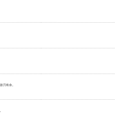
。
中游刃有余。
。