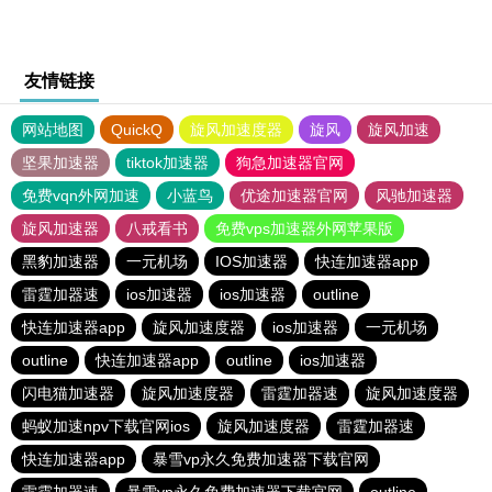
友情链接
网站地图
QuickQ
旋风加速度器
旋风
旋风加速
坚果加速器
tiktok加速器
狗急加速器官网
免费vqn外网加速
小蓝鸟
优途加速器官网
风驰加速器
旋风加速器
八戒看书
免费vps加速器外网苹果版
黑豹加速器
一元机场
IOS加速器
快连加速器app
雷霆加器速
ios加速器
ios加速器
outline
快连加速器app
旋风加速度器
ios加速器
一元机场
outline
快连加速器app
outline
ios加速器
闪电猫加速器
旋风加速度器
雷霆加器速
旋风加速度器
蚂蚁加速npv下载官网ios
旋风加速度器
雷霆加器速
快连加速器app
暴雪vp永久免费加速器下载官网