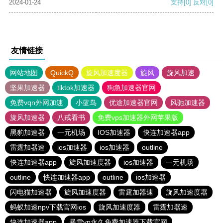
2024-01-24
支持
[0]
反对
[0]
友情链接
网站地图
QuickQ
旋风加速度器
旋风
旋风加速
坚果加速器
tiktok加速器
狗急加速器官网
免费vqn外网加速
小蓝鸟
优途加速器官网
风驰加速器
旋风加速器
八戒看书
免费vps加速器外网苹果版
黑豹加速器
一元机场
IOS加速器
快连加速器app
雷霆加器速
ios加速器
ios加速器
outline
快连加速器app
旋风加速度器
ios加速器
一元机场
outline
快连加速器app
outline
ios加速器
闪电猫加速器
旋风加速度器
雷霆加器速
旋风加速度器
蚂蚁加速npv下载官网ios
旋风加速度器
雷霆加器速
快连加速器app
暴雪vp永久免费加速器下载官网