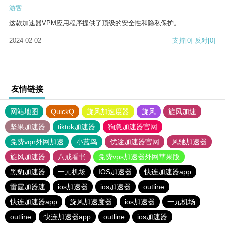
游客
这款加速器VPM应用程序提供了顶级的安全性和隐私保护。
2024-02-02
支持
[0]
反对
[0]
友情链接
网站地图
QuickQ
旋风加速度器
旋风
旋风加速
坚果加速器
tiktok加速器
狗急加速器官网
免费vqn外网加速
小蓝鸟
优途加速器官网
风驰加速器
旋风加速器
八戒看书
免费vps加速器外网苹果版
黑豹加速器
一元机场
IOS加速器
快连加速器app
雷霆加器速
ios加速器
ios加速器
outline
快连加速器app
旋风加速度器
ios加速器
一元机场
outline
快连加速器app
outline
ios加速器