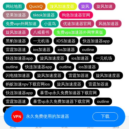
网站地图
QuickQ
旋风加速度器
旋风
旋风加速
坚果加速器
tiktok加速器
狗急加速器官网
免费vqn外网加速
小蓝鸟
优途加速器官网
风驰加速器
旋风加速器
八戒看书
免费vps加速器外网苹果版
黑豹加速器
一元机场
IOS加速器
快连加速器app
雷霆加器速
ios加速器
ios加速器
outline
快连加速器app
旋风加速度器
ios加速器
一元机场
outline
快连加速器app
outline
ios加速器
闪电猫加速器
旋风加速度器
雷霆加器速
旋风加速度器
蚂蚁加速npv下载官网ios
旋风加速度器
雷霆加器速
快连加速器app
暴雪vp永久免费加速器下载官网
雷霆加器速
暴雪vp永久免费加速器下载官网
outline
极光加速器
hammer加速器
黑洞加速
永久免费使用的加速器
下载
1.207435s
首页
安卓
苹果
排行
推荐