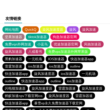
友情链接
网站地图
QuickQ
旋风加速度器
旋风
旋风加速
坚果加速器
tiktok加速器
狗急加速器官网
免费vqn外网加速
小蓝鸟
优途加速器官网
风驰加速器
旋风加速器
八戒看书
免费vps加速器外网苹果版
黑豹加速器
一元机场
IOS加速器
快连加速器app
雷霆加器速
ios加速器
ios加速器
outline
快连加速器app
旋风加速度器
ios加速器
一元机场
outline
快连加速器app
outline
ios加速器
闪电猫加速器
旋风加速度器
雷霆加器速
旋风加速度器
蚂蚁加速npv下载官网ios
旋风加速度器
雷霆加器速
快连加速器app
暴雪vp永久免费加速器下载官网