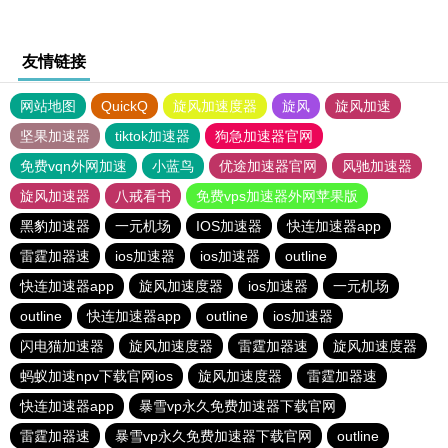
友情链接
网站地图
QuickQ
旋风加速度器
旋风
旋风加速
坚果加速器
tiktok加速器
狗急加速器官网
免费vqn外网加速
小蓝鸟
优途加速器官网
风驰加速器
旋风加速器
八戒看书
免费vps加速器外网苹果版
黑豹加速器
一元机场
IOS加速器
快连加速器app
雷霆加器速
ios加速器
ios加速器
outline
快连加速器app
旋风加速度器
ios加速器
一元机场
outline
快连加速器app
outline
ios加速器
闪电猫加速器
旋风加速度器
雷霆加器速
旋风加速度器
蚂蚁加速npv下载官网ios
旋风加速度器
雷霆加器速
快连加速器app
暴雪vp永久免费加速器下载官网
雷霆加器速
暴雪vp永久免费加速器下载官网
outline