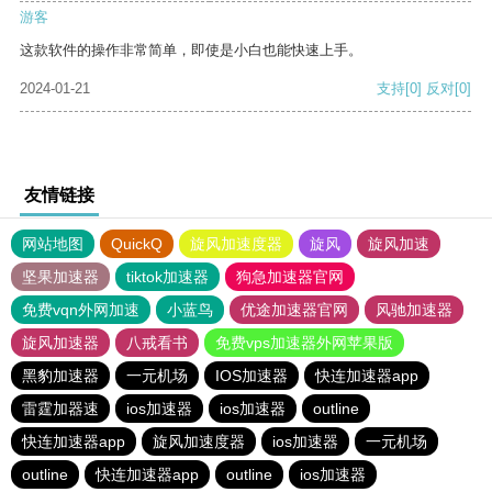
游客
这款软件的操作非常简单，即使是小白也能快速上手。
2024-01-21
支持
[0]
反对
[0]
友情链接
网站地图
QuickQ
旋风加速度器
旋风
旋风加速
坚果加速器
tiktok加速器
狗急加速器官网
免费vqn外网加速
小蓝鸟
优途加速器官网
风驰加速器
旋风加速器
八戒看书
免费vps加速器外网苹果版
黑豹加速器
一元机场
IOS加速器
快连加速器app
雷霆加器速
ios加速器
ios加速器
outline
快连加速器app
旋风加速度器
ios加速器
一元机场
outline
快连加速器app
outline
ios加速器