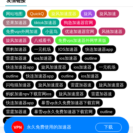
友情链接
网站地图
QuickQ
旋风加速度器
旋风
旋风加速
坚果加速器
tiktok加速器
狗急加速器官网
免费vqn外网加速
小蓝鸟
优途加速器官网
风驰加速器
旋风加速器
八戒看书
免费vps加速器外网苹果版
黑豹加速器
一元机场
IOS加速器
快连加速器app
雷霆加器速
ios加速器
ios加速器
outline
快连加速器app
旋风加速度器
ios加速器
一元机场
outline
快连加速器app
outline
ios加速器
闪电猫加速器
旋风加速度器
雷霆加器速
旋风加速度器
蚂蚁加速npv下载官网ios
旋风加速度器
雷霆加器速
快连加速器app
暴雪vp永久免费加速器下载官网
雷霆加器速
暴雪vp永久免费加速器下载官网
outline
极光加速器
hammer加速器
黑洞加速
永久免费使用的加速器
下载