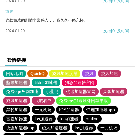
2024-01-20
支持
[0]
反对
[0]
游客
这款游戏的剧情非常感人，让我久久不能忘怀。
2024-01-20
支持
[0]
反对
[0]
友情链接
网站地图
QuickQ
旋风加速度器
旋风
旋风加速
坚果加速器
tiktok加速器
狗急加速器官网
免费vqn外网加速
小蓝鸟
优途加速器官网
风驰加速器
旋风加速器
八戒看书
免费vps加速器外网苹果版
黑豹加速器
一元机场
IOS加速器
快连加速器app
雷霆加器速
ios加速器
ios加速器
outline
快连加速器app
旋风加速度器
ios加速器
一元机场