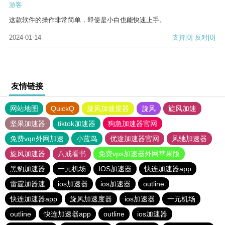
游客
这款软件的操作非常简单，即使是小白也能快速上手。
2024-01-14
支持
[0]
反对
[0]
友情链接
网站地图
QuickQ
旋风加速度器
旋风
旋风加速
坚果加速器
tiktok加速器
狗急加速器官网
免费vqn外网加速
小蓝鸟
优途加速器官网
风驰加速器
旋风加速器
八戒看书
免费vps加速器外网苹果版
黑豹加速器
一元机场
IOS加速器
快连加速器app
雷霆加器速
ios加速器
ios加速器
outline
快连加速器app
旋风加速度器
ios加速器
一元机场
outline
快连加速器app
outline
ios加速器