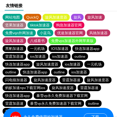
友情链接
网站地图
QuickQ
旋风加速度器
旋风
旋风加速
坚果加速器
tiktok加速器
狗急加速器官网
免费vqn外网加速
小蓝鸟
优途加速器官网
风驰加速器
旋风加速器
八戒看书
免费vps加速器外网苹果版
黑豹加速器
一元机场
IOS加速器
快连加速器app
雷霆加器速
ios加速器
ios加速器
outline
快连加速器app
旋风加速度器
ios加速器
一元机场
outline
快连加速器app
outline
ios加速器
闪电猫加速器
旋风加速度器
雷霆加器速
旋风加速度器
蚂蚁加速npv下载官网ios
旋风加速度器
雷霆加器速
快连加速器app
暴雪vp永久免费加速器下载官网
雷霆加器速
暴雪vp永久免费加速器下载官网
outline
极光加速器
hammer加速器
黑洞加速
永久免费使用的加速器
下载