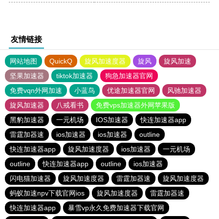
友情链接
网站地图
QuickQ
旋风加速度器
旋风
旋风加速
坚果加速器
tiktok加速器
狗急加速器官网
免费vqn外网加速
小蓝鸟
优途加速器官网
风驰加速器
旋风加速器
八戒看书
免费vps加速器外网苹果版
黑豹加速器
一元机场
IOS加速器
快连加速器app
雷霆加器速
ios加速器
ios加速器
outline
快连加速器app
旋风加速度器
ios加速器
一元机场
outline
快连加速器app
outline
ios加速器
闪电猫加速器
旋风加速度器
雷霆加器速
旋风加速度器
蚂蚁加速npv下载官网ios
旋风加速度器
雷霆加器速
快连加速器app
暴雪vp永久免费加速器下载官网