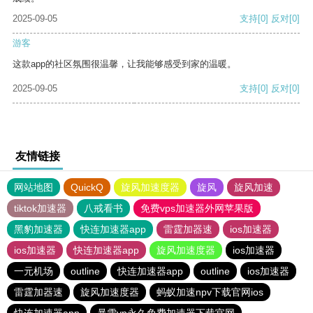
2025-09-05
支持
[0]
反对
[0]
游客
这款app的社区氛围很温馨，让我能够感受到家的温暖。
2025-09-05
支持
[0]
反对
[0]
友情链接
网站地图
QuickQ
旋风加速度器
旋风
旋风加速
tiktok加速器
八戒看书
免费vps加速器外网苹果版
黑豹加速器
快连加速器app
雷霆加器速
ios加速器
ios加速器
快连加速器app
旋风加速度器
ios加速器
一元机场
outline
快连加速器app
outline
ios加速器
雷霆加器速
旋风加速度器
蚂蚁加速npv下载官网ios