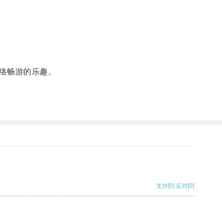
络畅游的乐趣。
支持
[0]
反对
[0]