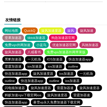
友情链接
网站地图
QuickQ
旋风加速度器
旋风
旋风加速
坚果加速器
tiktok加速器
狗急加速器官网
免费vqn外网加速
小蓝鸟
优途加速器官网
风驰加速器
旋风加速器
八戒看书
免费vps加速器外网苹果版
黑豹加速器
一元机场
IOS加速器
快连加速器app
雷霆加器速
ios加速器
ios加速器
outline
快连加速器app
旋风加速度器
ios加速器
一元机场
outline
快连加速器app
outline
ios加速器
闪电猫加速器
旋风加速度器
雷霆加器速
旋风加速度器
蚂蚁加速npv下载官网ios
旋风加速度器
雷霆加器速
快连加速器app
暴雪vp永久免费加速器下载官网