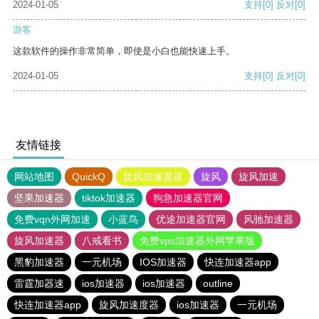
2024-01-05
支持
[0]
反对
[0]
游客
这款软件的操作非常简单，即使是小白也能快速上手。
2024-01-05
支持
[0]
反对
[0]
友情链接
网站地图
QuickQ
旋风加速度器
旋风
旋风加速
坚果加速器
tiktok加速器
狗急加速器官网
免费vqn外网加速
小蓝鸟
优途加速器官网
风驰加速器
旋风加速器
八戒看书
免费vps加速器外网苹果版
黑豹加速器
一元机场
IOS加速器
快连加速器app
雷霆加器速
ios加速器
ios加速器
outline
快连加速器app
旋风加速度器
ios加速器
一元机场