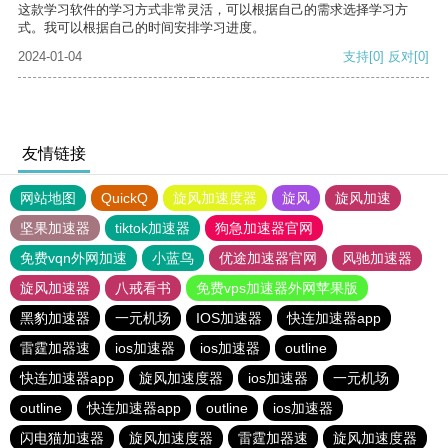
这款学习软件的学习方式非常灵活，可以根据自己的需求选择学习方
式。我可以根据自己的时间安排学习进度。
2024-01-04
支持
[0]
反对
[0]
友情链接
网站地图
QuickQ
旋风加速度器
旋风
旋风加速
坚果加速器
tiktok加速器
狗急加速器官网
免费vqn外网加速
小蓝鸟
优途加速器官网
风驰加速器
旋风加速器
八戒看书
免费vps加速器外网苹果版
黑豹加速器
一元机场
IOS加速器
快连加速器app
雷霆加器速
ios加速器
ios加速器
outline
快连加速器app
旋风加速度器
ios加速器
一元机场
outline
快连加速器app
outline
ios加速器
闪电猫加速器
旋风加速度器
雷霆加器速
旋风加速度器