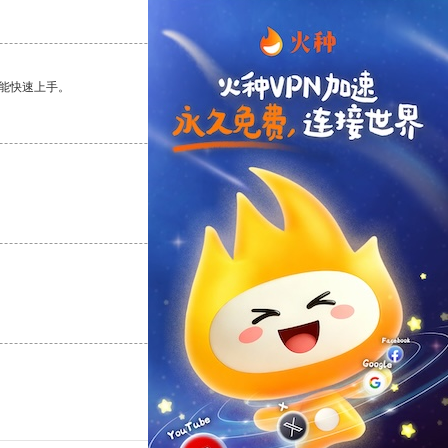
支持
[0]
反对
[0]
能快速上手。
支持
[0]
反对
[0]
支持
[0]
反对
[0]
支持
[0]
反对
[0]