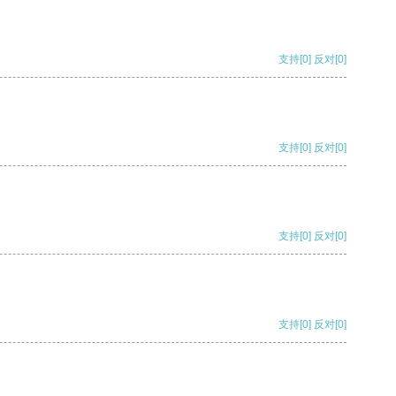
支持
[0]
反对
[0]
支持
[0]
反对
[0]
支持
[0]
反对
[0]
支持
[0]
反对
[0]