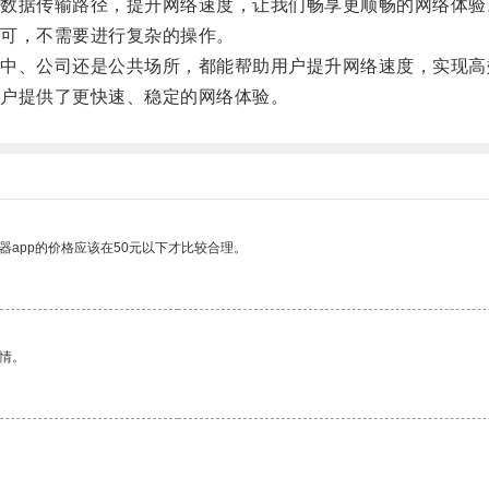
据传输路径，提升网络速度，让我们畅享更顺畅的网络体验
可，不需要进行复杂的操作。
、公司还是公共场所，都能帮助用户提升网络速度，实现高
户提供了更快速、稳定的网络体验。
器app的价格应该在50元以下才比较合理。
情。