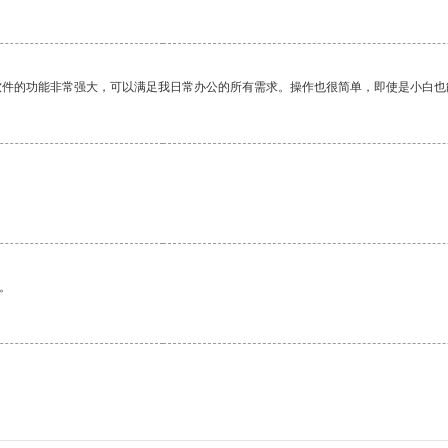
软件的功能非常强大，可以满足我日常办公的所有需求。操作也很简单，即使是小白也
。