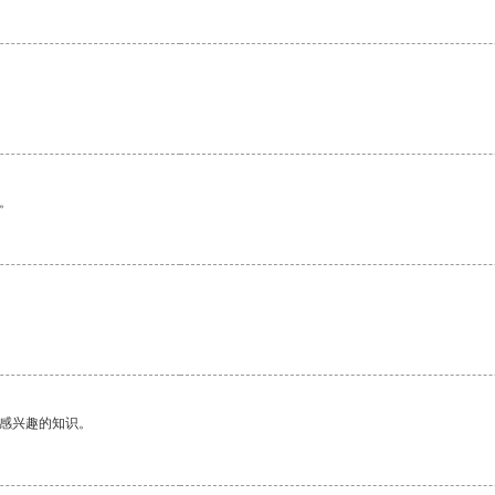
。
己感兴趣的知识。