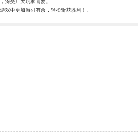
，深受广大玩家喜爱。
游戏中更加游刃有余，轻松斩获胜利！。
。