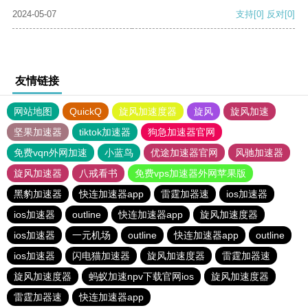
2024-05-07
支持
[0]
反对
[0]
友情链接
网站地图
QuickQ
旋风加速度器
旋风
旋风加速
坚果加速器
tiktok加速器
狗急加速器官网
免费vqn外网加速
小蓝鸟
优途加速器官网
风驰加速器
旋风加速器
八戒看书
免费vps加速器外网苹果版
黑豹加速器
快连加速器app
雷霆加器速
ios加速器
ios加速器
outline
快连加速器app
旋风加速度器
ios加速器
一元机场
outline
快连加速器app
outline
ios加速器
闪电猫加速器
旋风加速度器
雷霆加器速
旋风加速度器
蚂蚁加速npv下载官网ios
旋风加速度器
雷霆加器速
快连加速器app