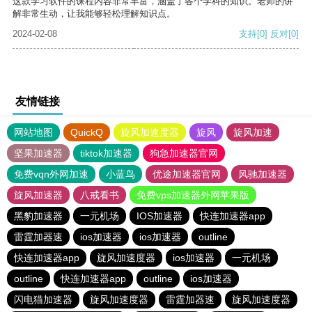
这款学习软件的课程内容非常丰富，涵盖了各个学科的知识。老师的讲
解非常生动，让我能够轻松理解知识点。
2024-02-08
支持
[0]
反对
[0]
友情链接
网站地图
QuickQ
旋风加速度器
旋风
旋风加速
坚果加速器
tiktok加速器
狗急加速器官网
免费vqn外网加速
小蓝鸟
优途加速器官网
风驰加速器
旋风加速器
八戒看书
免费vps加速器外网苹果版
黑豹加速器
一元机场
IOS加速器
快连加速器app
雷霆加器速
ios加速器
ios加速器
outline
快连加速器app
旋风加速度器
ios加速器
一元机场
outline
快连加速器app
outline
ios加速器
闪电猫加速器
旋风加速度器
雷霆加器速
旋风加速度器