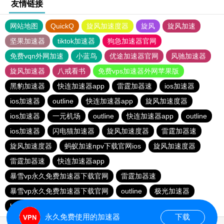
友情链接
网站地图
QuickQ
旋风加速度器
旋风
旋风加速
坚果加速器
tiktok加速器
狗急加速器官网
免费vqn外网加速
小蓝鸟
优途加速器官网
风驰加速器
旋风加速器
八戒看书
免费vps加速器外网苹果版
黑豹加速器
快连加速器app
雷霆加器速
ios加速器
ios加速器
outline
快连加速器app
旋风加速度器
ios加速器
一元机场
outline
快连加速器app
outline
ios加速器
闪电猫加速器
旋风加速度器
雷霆加器速
旋风加速度器
蚂蚁加速npv下载官网ios
旋风加速度器
雷霆加器速
快连加速器app
暴雪vp永久免费加速器下载官网
雷霆加器速
暴雪vp永久免费加速器下载官网
outline
极光加速器
hammer加速器
黑洞加速
永久免费使用的加速器
下载