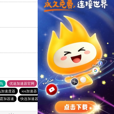
支持
[0]
反对
[0]
支持
[0]
反对
[0]
鸟
优途加速器官网
风驰加速器
旋风加速器
八戒看书
风加速度器
ios加速器
一元机场
outline
快连加速器app
霆加器速
快连加速器app
暴雪vp永久免费加速器下载官网