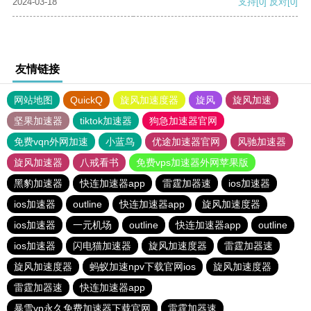
2024-03-18
支持
[0]
反对
[0]
友情链接
网站地图
QuickQ
旋风加速度器
旋风
旋风加速
坚果加速器
tiktok加速器
狗急加速器官网
免费vqn外网加速
小蓝鸟
优途加速器官网
风驰加速器
旋风加速器
八戒看书
免费vps加速器外网苹果版
黑豹加速器
快连加速器app
雷霆加器速
ios加速器
ios加速器
outline
快连加速器app
旋风加速度器
ios加速器
一元机场
outline
快连加速器app
outline
ios加速器
闪电猫加速器
旋风加速度器
雷霆加器速
旋风加速度器
蚂蚁加速npv下载官网ios
旋风加速度器
雷霆加器速
快连加速器app
暴雪vp永久免费加速器下载官网
雷霆加器速