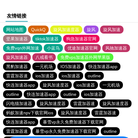
友情链接
网站地图
QuickQ
旋风加速度器
旋风
旋风加速
坚果加速器
tiktok加速器
狗急加速器官网
免费vqn外网加速
小蓝鸟
优途加速器官网
风驰加速器
旋风加速器
八戒看书
免费vps加速器外网苹果版
黑豹加速器
一元机场
IOS加速器
快连加速器app
雷霆加器速
ios加速器
ios加速器
outline
快连加速器app
旋风加速度器
ios加速器
一元机场
outline
快连加速器app
outline
ios加速器
闪电猫加速器
旋风加速度器
雷霆加器速
旋风加速度器
蚂蚁加速npv下载官网ios
旋风加速度器
雷霆加器速
快连加速器app
暴雪vp永久免费加速器下载官网
雷霆加器速
暴雪vp永久免费加速器下载官网
outline