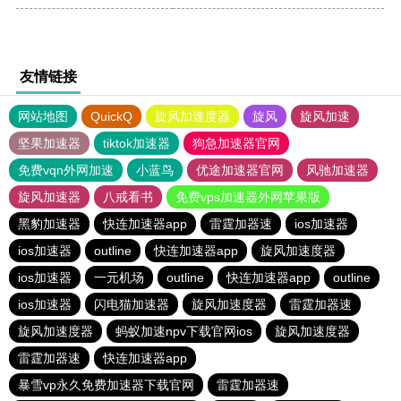
友情链接
网站地图
QuickQ
旋风加速度器
旋风
旋风加速
坚果加速器
tiktok加速器
狗急加速器官网
免费vqn外网加速
小蓝鸟
优途加速器官网
风驰加速器
旋风加速器
八戒看书
免费vps加速器外网苹果版
黑豹加速器
快连加速器app
雷霆加器速
ios加速器
ios加速器
outline
快连加速器app
旋风加速度器
ios加速器
一元机场
outline
快连加速器app
outline
ios加速器
闪电猫加速器
旋风加速度器
雷霆加器速
旋风加速度器
蚂蚁加速npv下载官网ios
旋风加速度器
雷霆加器速
快连加速器app
暴雪vp永久免费加速器下载官网
雷霆加器速