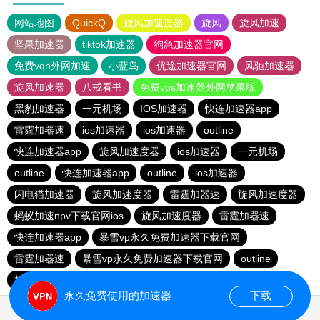
网站地图
QuickQ
旋风加速度器
旋风
旋风加速
坚果加速器
tiktok加速器
狗急加速器官网
免费vqn外网加速
小蓝鸟
优途加速器官网
风驰加速器
旋风加速器
八戒看书
免费vps加速器外网苹果版
黑豹加速器
一元机场
IOS加速器
快连加速器app
雷霆加器速
ios加速器
ios加速器
outline
快连加速器app
旋风加速度器
ios加速器
一元机场
outline
快连加速器app
outline
ios加速器
闪电猫加速器
旋风加速度器
雷霆加器速
旋风加速度器
蚂蚁加速npv下载官网ios
旋风加速度器
雷霆加器速
快连加速器app
暴雪vp永久免费加速器下载官网
雷霆加器速
暴雪vp永久免费加速器下载官网
outline
极光加速器
hammer加速器
黑洞加速
永久免费使用的加速器
下载