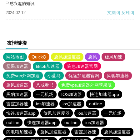
己感兴趣的知识。
2024-02-12
支持
[0]
反对
[0]
友情链接
网站地图
QuickQ
旋风加速度器
旋风
旋风加速
坚果加速器
tiktok加速器
狗急加速器官网
免费vqn外网加速
小蓝鸟
优途加速器官网
风驰加速器
旋风加速器
八戒看书
免费vps加速器外网苹果版
黑豹加速器
一元机场
IOS加速器
快连加速器app
雷霆加器速
ios加速器
ios加速器
outline
快连加速器app
旋风加速度器
ios加速器
一元机场
outline
快连加速器app
outline
ios加速器
闪电猫加速器
旋风加速度器
雷霆加器速
旋风加速度器