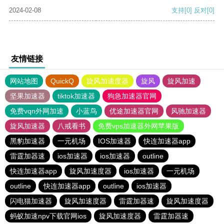
2024-02-08
支持
[0]
反对
[0]
友情链接
网站地图
QuickQ
旋风加速度器
旋风
旋风加速
坚果加速器
tiktok加速器
狗急加速器官网
免费vqn外网加速
小蓝鸟
优途加速器官网
风驰加速器
旋风加速器
八戒看书
免费vps加速器外网苹果版
黑豹加速器
一元机场
IOS加速器
快连加速器app
雷霆加器速
ios加速器
ios加速器
outline
快连加速器app
旋风加速度器
ios加速器
一元机场
outline
快连加速器app
outline
ios加速器
闪电猫加速器
旋风加速度器
雷霆加器速
旋风加速度器
蚂蚁加速npv下载官网ios
旋风加速度器
雷霆加器速