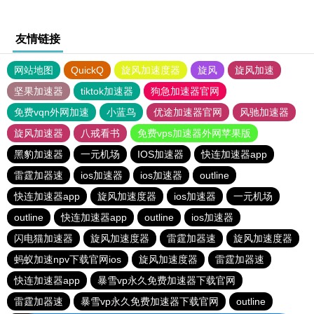
友情链接
网站地图
QuickQ
旋风加速度器
旋风
旋风加速
坚果加速器
tiktok加速器
狗急加速器官网
免费vqn外网加速
小蓝鸟
优途加速器官网
风驰加速器
旋风加速器
八戒看书
免费vps加速器外网苹果版
黑豹加速器
一元机场
IOS加速器
快连加速器app
雷霆加器速
ios加速器
ios加速器
outline
快连加速器app
旋风加速度器
ios加速器
一元机场
outline
快连加速器app
outline
ios加速器
闪电猫加速器
旋风加速度器
雷霆加器速
旋风加速度器
蚂蚁加速npv下载官网ios
旋风加速度器
雷霆加器速
快连加速器app
暴雪vp永久免费加速器下载官网
雷霆加器速
暴雪vp永久免费加速器下载官网
outline