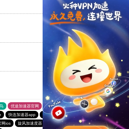
支持
[0]
反对
[0]
支持
[0]
反对
[0]
支持
[0]
反对
[0]
鸟
优途加速器官网
风驰加速器
旋风加速器
八戒看书
e
快连加速器app
旋风加速度器
ios加速器
一元机场
网ios
旋风加速度器
雷霆加器速
快连加速器app