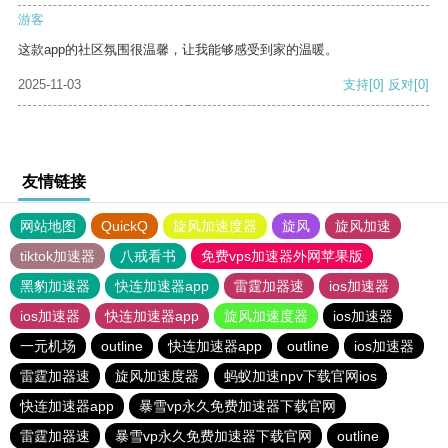
游客
这款app的社区氛围很温馨，让我能够感受到家的温暖。
2025-11-03
支持
[0]
反对
[0]
友情链接
网站地图
QuickQ
旋风加速度器
旋风
旋风加速
tiktok加速器
八戒看书
免费vps加速器外网苹果版
黑豹加速器
快连加速器app
雷霆加器速
ios加速器
ios加速器
快连加速器app
旋风加速度器
ios加速器
一元机场
outline
快连加速器app
outline
ios加速器
雷霆加器速
旋风加速度器
蚂蚁加速npv下载官网ios
快连加速器app
暴雪vp永久免费加速器下载官网
雷霆加器速
暴雪vp永久免费加速器下载官网
outline