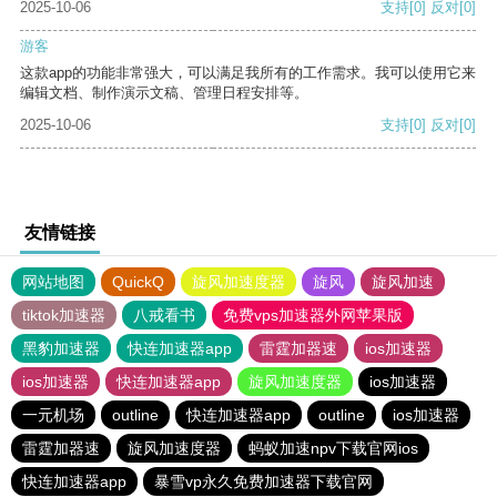
2025-10-06
支持
[0]
反对
[0]
游客
这款app的功能非常强大，可以满足我所有的工作需求。我可以使用它来
编辑文档、制作演示文稿、管理日程安排等。
2025-10-06
支持
[0]
反对
[0]
友情链接
网站地图
QuickQ
旋风加速度器
旋风
旋风加速
tiktok加速器
八戒看书
免费vps加速器外网苹果版
黑豹加速器
快连加速器app
雷霆加器速
ios加速器
ios加速器
快连加速器app
旋风加速度器
ios加速器
一元机场
outline
快连加速器app
outline
ios加速器
雷霆加器速
旋风加速度器
蚂蚁加速npv下载官网ios
快连加速器app
暴雪vp永久免费加速器下载官网