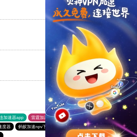
支持
[0]
反对
[0]
支持
[0]
反对
[0]
支持
[0]
反对
[0]
连加速器app
雷霆加器速
ios加速器
ios加速器
速度器
蚂蚁加速npv下载官网ios
快连加速器app
速