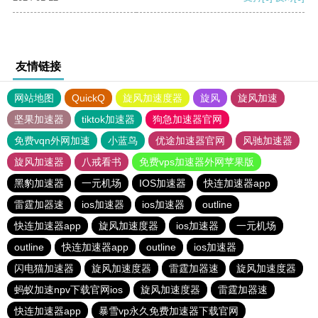
友情链接
网站地图
QuickQ
旋风加速度器
旋风
旋风加速
坚果加速器
tiktok加速器
狗急加速器官网
免费vqn外网加速
小蓝鸟
优途加速器官网
风驰加速器
旋风加速器
八戒看书
免费vps加速器外网苹果版
黑豹加速器
一元机场
IOS加速器
快连加速器app
雷霆加器速
ios加速器
ios加速器
outline
快连加速器app
旋风加速度器
ios加速器
一元机场
outline
快连加速器app
outline
ios加速器
闪电猫加速器
旋风加速度器
雷霆加器速
旋风加速度器
蚂蚁加速npv下载官网ios
旋风加速度器
雷霆加器速
快连加速器app
暴雪vp永久免费加速器下载官网