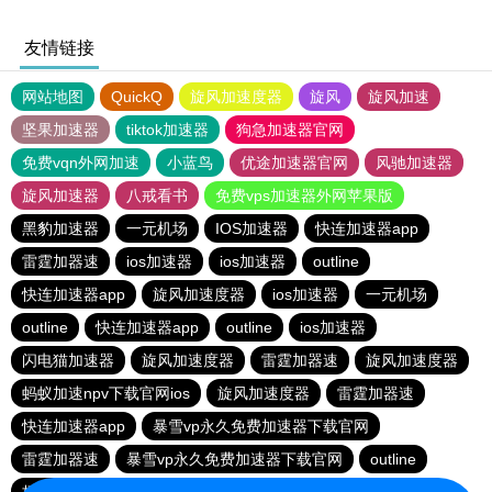
友情链接
网站地图
QuickQ
旋风加速度器
旋风
旋风加速
坚果加速器
tiktok加速器
狗急加速器官网
免费vqn外网加速
小蓝鸟
优途加速器官网
风驰加速器
旋风加速器
八戒看书
免费vps加速器外网苹果版
黑豹加速器
一元机场
IOS加速器
快连加速器app
雷霆加器速
ios加速器
ios加速器
outline
快连加速器app
旋风加速度器
ios加速器
一元机场
outline
快连加速器app
outline
ios加速器
闪电猫加速器
旋风加速度器
雷霆加器速
旋风加速度器
蚂蚁加速npv下载官网ios
旋风加速度器
雷霆加器速
快连加速器app
暴雪vp永久免费加速器下载官网
雷霆加器速
暴雪vp永久免费加速器下载官网
outline