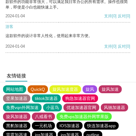
款软件的功能非常强大，可以满足我日常办公的所有需求。操作也很简
单，即使是小白也能快速上手。
2024-01-04
支持
[0]
反对
[0]
游客
这款软件的设计非常人性化，使用起来非常方便。
2024-01-04
支持
[0]
反对
[0]
友情链接
网站地图
QuickQ
旋风加速度器
旋风
旋风加速
坚果加速器
tiktok加速器
狗急加速器官网
免费vqn外网加速
小蓝鸟
优途加速器官网
风驰加速器
旋风加速器
八戒看书
免费vps加速器外网苹果版
黑豹加速器
一元机场
IOS加速器
快连加速器app
雷霆加器速
ios加速器
ios加速器
outline