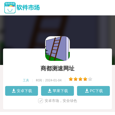
商都测速网址
工具
|
时间：2024-01-04
|
安卓下载
苹果下载
PC下载
安卓市场，安全绿色