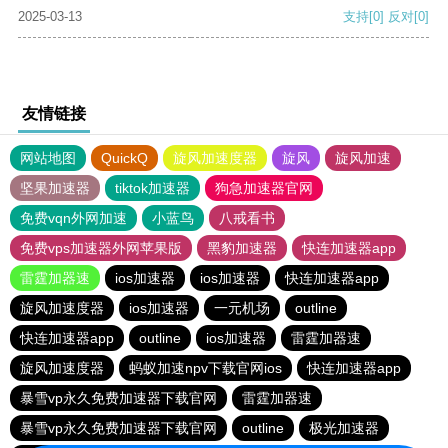
2025-03-13
支持
[0]
反对
[0]
友情链接
网站地图
QuickQ
旋风加速度器
旋风
旋风加速
坚果加速器
tiktok加速器
狗急加速器官网
免费vqn外网加速
小蓝鸟
八戒看书
免费vps加速器外网苹果版
黑豹加速器
快连加速器app
雷霆加器速
ios加速器
ios加速器
快连加速器app
旋风加速度器
ios加速器
一元机场
outline
快连加速器app
outline
ios加速器
雷霆加器速
旋风加速度器
蚂蚁加速npv下载官网ios
快连加速器app
暴雪vp永久免费加速器下载官网
雷霆加器速
暴雪vp永久免费加速器下载官网
outline
极光加速器